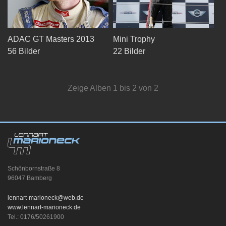
KONTAKT
ADAC GT Masters 2013
Mini Trophy
56 Bilder
22 Bilder
Zeige Alben
1
bis
2
von
2
Schönbornstraße 8
96047 Bamberg
lennart-marioneck@web.de
www.lennart-marioneck.de
Tel.: 0176/50261900