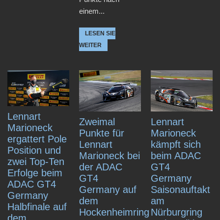
einem...
LESEN SIE
WEITER
Lennart
Lennart
Zweimal
Marioneck
Marioneck
Punkte für
ergattert Pole
kämpft sich
Lennart
Position und
beim ADAC
Marioneck bei
zwei Top-Ten
GT4
der ADAC
Erfolge beim
Germany
GT4
ADAC GT4
Saisonauftakt
Germany auf
Germany
am
dem
Halbfinale auf
Nürburgring
Hockenheimring
dem