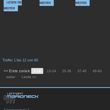
LESEN SIE
WEITER
WEITER
WEITER
Treffer 1 bis 12 von 60
<< Erste
zurück
1-12
13-24
25-36
37-48
49-60
weiter
Letzte >>