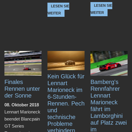
LESEN SIE
LESEN SIE
WEITER
WEITER
Kein Glück für
Finales
Bamberg's
Lennart
Rennen unter
Rennfahrer
Marioneck im
der Sonne
Lennart
6-Stunden-
Marioneck
Rennen. Pech
08. Oktober 2018
fährt im
und
Lennart Marioneck
Lamborghini
technische
beendet Blancpain
auf Platz zwei
Probleme
GT Series
im
verhindern