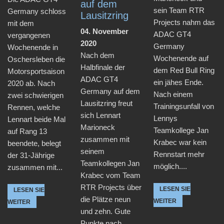
auf dem
sein Team RTR
Germany schloss
Lausitzring
Projects nahm das
mit dem
04. November
ADAC GT4
vergangenen
2020
Germany
Wochenende in
Nach dem
Wochenende auf
Oschersleben die
Halbfinale der
dem Red Bull Ring
Motorsportsaison
ADAC GT4
ein jähes Ende.
2020 ab. Nach
Germany auf dem
Nach einem
zwei schwierigen
Lausitzring freut
Trainingsunfall von
Rennen, welche
sich Lennart
Lennys
Lennart beide Mal
Marioneck
Teamkollege Jan
auf Rang 13
zusammen mit
Krabec war kein
beendete, belegt
seinem
Rennstart mehr
der 31-Jährige
Teamkollegen Jan
möglich....
zusammen mit...
Krabec vom Team
RTR Projects über
LESEN SIE
LESEN SIE
die Plätze neun
WEITER
WEITER
und zehn. Gute
Punkte nach