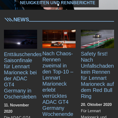
KONTAKT
NEUIGKEITEN UND RENNBERICHTE
NEWS
Nach Chaos-
Safety first!
Enttäuschendes
Rennen
Nach
Saisonfinale
zweimal in
Unfallschaden
für Lennart
den Top-10 –
kein Rennen
Marioneck bei
Lennart
für Lennart
der ADAC
Marioneck
Marioneck auf
GT4
erlebt
dem Red Bull
Germany in
verrücktes
Ring
Oschersleben
ADAC GT4
20. Oktober 2020
11. November
Germany
Für Lennart
2020
Wochenende
Marioneck und
Die ADAC GT4