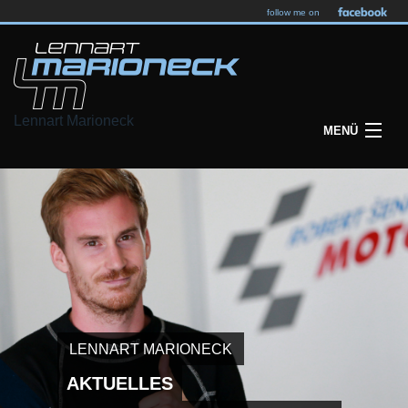
follow me on
Lennart Marioneck
MENÜ
HOME
NEWS
ERFOLGE
MEDIA
LENNART
LENNART MARIONECK
SPONSORSHIP
AKTUELLES