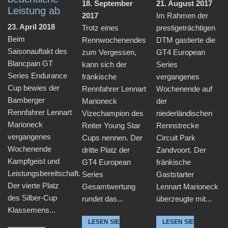
18. September
21. August 2017
Leistung ab
2017
Im Rahmen der
23. April 2018
Trotz eines
prestigeträchtigen
Beim
Rennwochenendes
DTM gastierte die
Saisonauftakt des
zum Vergessen,
GT4 European
Blancpain GT
kann sich der
Series
Series Endurance
fränkische
vergangenes
Cup bewies der
Rennfahrer Lennart
Wochenende auf
Bamberger
Marioneck
der
Rennfahrer Lennart
Vizechampion des
niederländischen
Marioneck
Reiter Young Star
Rennstrecke
vergangenes
Cups nennen. Der
Circuit Park
Wochenende
dritte Platz der
Zandvoort. Der
Kampfgeist und
GT4 European
fränkische
Leistungsbereitschaft.
Series
Gaststarter
Der vierte Platz
Gesamtwertung
Lennart Marioneck
des Silber-Cup
rundet das...
überzeugte mit...
Klassemens...
LESEN SIE
LESEN SIE