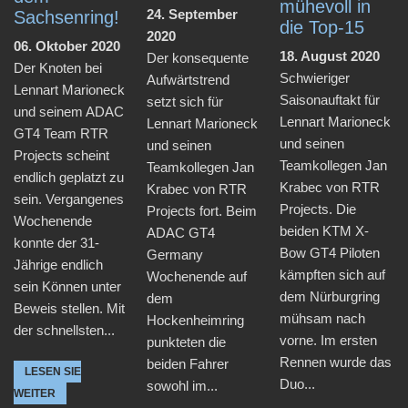
mühevoll in
24. September
Sachsenring!
die Top-15
2020
06. Oktober 2020
18. August 2020
Der konsequente
Der Knoten bei
Schwieriger
Aufwärtstrend
Lennart Marioneck
Saisonauftakt für
setzt sich für
und seinem ADAC
Lennart Marioneck
Lennart Marioneck
GT4 Team RTR
und seinen
und seinen
Projects scheint
Teamkollegen Jan
Teamkollegen Jan
endlich geplatzt zu
Krabec von RTR
Krabec von RTR
sein. Vergangenes
Projects. Die
Projects fort. Beim
Wochenende
beiden KTM X-
ADAC GT4
konnte der 31-
Bow GT4 Piloten
Germany
Jährige endlich
kämpften sich auf
Wochenende auf
sein Können unter
dem Nürburgring
dem
Beweis stellen. Mit
mühsam nach
Hockenheimring
der schnellsten...
vorne. Im ersten
punkteten die
Rennen wurde das
beiden Fahrer
LESEN SIE
Duo...
sowohl im...
WEITER