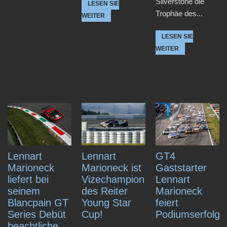
Silverstone die
LESEN SIE
Trophäe des...
WEITER
LESEN SIE
WEITER
Lennart
Lennart
GT4
Marioneck
Marioneck ist
Gaststarter
liefert bei
Vizechampion
Lennart
seinem
des Reiter
Marioneck
Blancpain GT
Young Star
feiert
Series Debüt
Cup!
Podiumserfolg
beachtliche